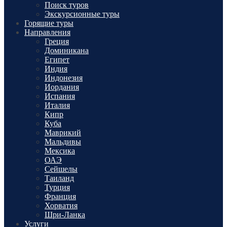
Поиск туров
Экскурсионные туры
Горящие туры
Направления
Греция
Доминикана
Египет
Индия
Индонезия
Иордания
Испания
Италия
Кипр
Куба
Маврикий
Мальдивы
Мексика
ОАЭ
Сейшелы
Таиланд
Турция
Франция
Хорватия
Шри-Ланка
Услуги