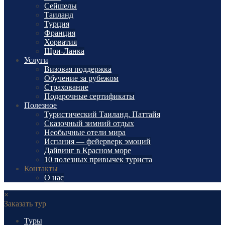
Сейшелы
Таиланд
Турция
Франция
Хорватия
Шри-Ланка
Услуги
Визовая поддержка
Обучение за рубежом
Страхование
Подарочные сертификаты
Полезное
Туристический Таиланд. Паттайя
Сказочный зимний отдых
Необычные отели мира
Испания — фейерверк эмоций
Дайвинг в Красном море
10 полезных привычек туриста
Контакты
О нас
×
Заказать тур
Туры