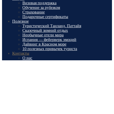
Визовая поддержка
Обучение за рубежом
Страхование
Подарочные сертификаты
Полезное
Туристический Таиланд. Паттайя
Сказочный зимний отдых
Необычные отели мира
Испания — фейерверк эмоций
Дайвинг в Красном море
10 полезных привычек туриста
Контакты
О нас
Контакты