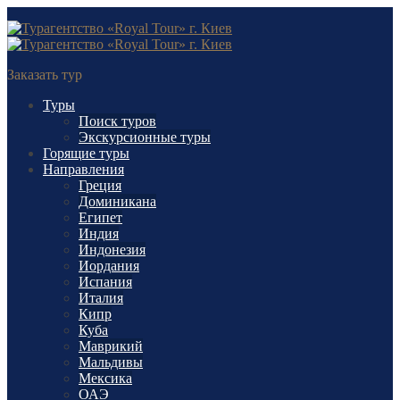
Заказать тур
Туры
Поиск туров
Экскурсионные туры
Горящие туры
Направления
Греция
Доминикана
Египет
Индия
Индонезия
Иордания
Испания
Италия
Кипр
Куба
Маврикий
Мальдивы
Мексика
ОАЭ